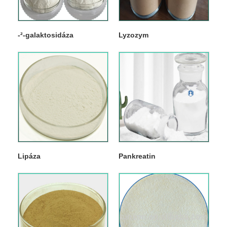
-²-galaktosidáza
Lyzozym
Lipáza
Pankreatin