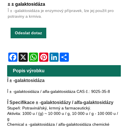
± ± galaktosidáza
Î ± -galaktosidáza je enzymový přípravek, lze jej použít pro
potraviny a krmiva.
Odeslat dotaz
Facebook
X
WhatsApp
Pinterest
LinkedIn
Share
Popis výrobku
Î ± -galaktosidáza
Î ± -galaktosidáza / alfa-galaktosidáza CAS č.: 9025-35-8
Î Specifikace ± -galaktosidázy / alfa-galaktosidázy
Stupeň: Potravinářský, krmný a farmaceutický.
Aktivita: 1000 u / (g) ~ 10 000 u / g, 10 000 u / g - 100 000 u /
g
Chemical ± -galaktosidáza / alfa-galaktosidáza chemické