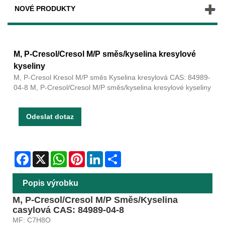
NOVÉ PRODUKTY
M, P-Cresol/Cresol M/P směs/kyselina kresylové
kyseliny
M, P-Cresol Kresol M/P směs Kyselina kresylová CAS: 84989-
04-8 M, P-Cresol/Cresol M/P směs/kyselina kresylové kyseliny
Odeslat dotaz
Facebook
X
WhatsApp
Pinterest
LinkedIn
Share
Popis výrobku
M, P-Cresol/Cresol M/P Směs/Kyselina
casylová CAS: 84989-04-8
MF: C7H8O