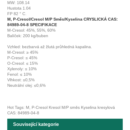
MW: 108.14
Hustota 1.04
FP 82 ° C.
M, P-Cresol/Cresol M/P Směs/Kyselina CRYSLICKÁ CAS:
84989-04-8 SPECIFIKACE
M-Cresol: 45%, 55%, 60%
Balíček: 200 kg/buben
Vzhled: bezbarvá až žlutá průhledná kapalina.
M-Cresol: ≥ 45%
P-Cresol: ≤ 45%
O-Cresol: ≤ 15%
Xylenoly: ≤ 10%
Fenol: ≤ 10%
Vlhkost: ≤0,5%
Neutrální olej: ≤0,6%
Hot Tags: M, P-Cresol Kresol M/P směs Kyselina kresylová
CAS: 84989-04-8
Související kategorie