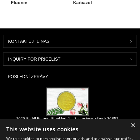
Fluoren
Karbazol
KONTAKTUJTE NÁS
INQUIRY FOR PRICELIST
POSLEDNÍ ZPRÁVY
2020-FI / HI Europe, Frankfurt, 1. - 3. prosince, stánek 30B52
×
This website uses cookies
2021/03/30
Vyvíjíme, prodáváme a distribuujeme základní přísady a produkty pro
We use cookies to personalise content, ads and to analyse our traffic.