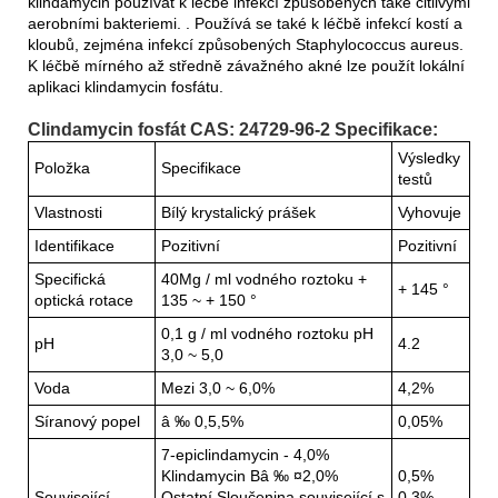
klindamycin používat k léčbě infekcí způsobených také citlivými
aerobními bakteriemi. . Používá se také k léčbě infekcí kostí a
kloubů, zejména infekcí způsobených Staphylococcus aureus.
K léčbě mírného až středně závažného akné lze použít lokální
aplikaci klindamycin fosfátu.
Clindamycin fosfát CAS: 24729-96-2 Specifikace:
Výsledky
Položka
Specifikace
testů
Vlastnosti
Bílý krystalický prášek
Vyhovuje
Identifikace
Pozitivní
Pozitivní
Specifická
40Mg / ml vodného roztoku +
+ 145 °
optická rotace
135 ~ + 150 °
0,1 g / ml vodného roztoku pH
pH
4.2
3,0 ~ 5,0
Voda
Mezi 3,0 ~ 6,0%
4,2%
Síranový popel
â ‰ 0,5,5%
0,05%
7-epiclindamycin - 4,0%
Klindamycin Bâ ‰ ¤2,0%
0,5%
Související
Ostatní Sloučenina související s
0,3%