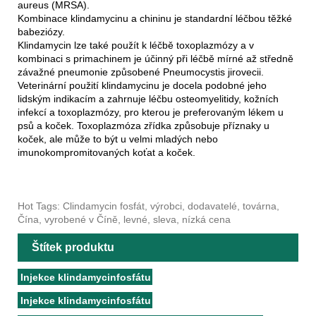
aureus (MRSA).
Kombinace klindamycinu a chininu je standardní léčbou těžké
babeziózy.
Klindamycin lze také použít k léčbě toxoplazmózy a v
kombinaci s primachinem je účinný při léčbě mírné až středně
závažné pneumonie způsobené Pneumocystis jirovecii.
Veterinární použití klindamycinu je docela podobné jeho
lidským indikacím a zahrnuje léčbu osteomyelitidy, kožních
infekcí a toxoplazmózy, pro kterou je preferovaným lékem u
psů a koček. Toxoplazmóza zřídka způsobuje příznaky u
koček, ale může to být u velmi mladých nebo
imunokompromitovaných koťat a koček.
Hot Tags: Clindamycin fosfát, výrobci, dodavatelé, továrna,
Čína, vyrobené v Číně, levné, sleva, nízká cena
Štítek produktu
Injekce klindamycinfosfátu
Injekce klindamycinfosfátu