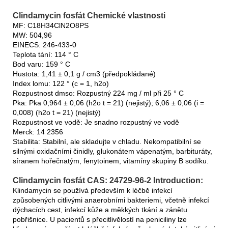
Clindamycin fosfát Chemické vlastnosti
MF: C18H34ClN2O8PS
MW: 504,96
EINECS: 246-433-0
Teplota tání: 114 ° C
Bod varu: 159 ° C
Hustota: 1,41 ± 0,1 g / cm3 (předpokládané)
Index lomu: 122 ° (c = 1, h2o)
Rozpustnost dmso: Rozpustný 224 mg / ml při 25 ° C
Pka: Pka 0,964 ± 0,06 (h2o t = 21) (nejistý); 6,06 ± 0,06 (i =
0,008) (h2o t = 21) (nejistý)
Rozpustnost ve vodě: Je snadno rozpustný ve vodě
Merck: 14 2356
Stabilita: Stabilní, ale skladujte v chladu. Nekompatibilní se
silnými oxidačními činidly, glukonátem vápenatým, barbituráty,
síranem hořečnatým, fenytoinem, vitamíny skupiny B sodíku.
Clindamycin fosfát CAS: 24729-96-2 Introduction:
Klindamycin se používá především k léčbě infekcí
způsobených citlivými anaerobními bakteriemi, včetně infekcí
dýchacích cest, infekcí kůže a měkkých tkání a zánětu
pobřišnice. U pacientů s přecitlivělostí na peniciliny lze