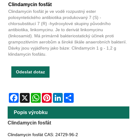
Clindamycin fosfát
Clindamycin fosfát je ve vodě rozpustný ester
polosyntetického antibiotika produkovaný 7 (S) -
chlorsubstitucí 7 (R) -hydroxylové skupiny původního
antibiotika, linkomycinu. Je to derivát linkomycinu
(linkosamid). Má primárně bakteriostatický účinek proti
grampozitivním aerobům a široké škále anaerobních bakterií.
Dávky jsou vyjádřeny jako báze: Clindamycin 1 g - 1,2 g
klindamycin fosfátu.
Odeslat dotaz
Facebook
X
WhatsApp
Pinterest
LinkedIn
Share
Popis výrobku
Clindamycin fosfát
Clindamycin fosfát CAS: 24729-96-2