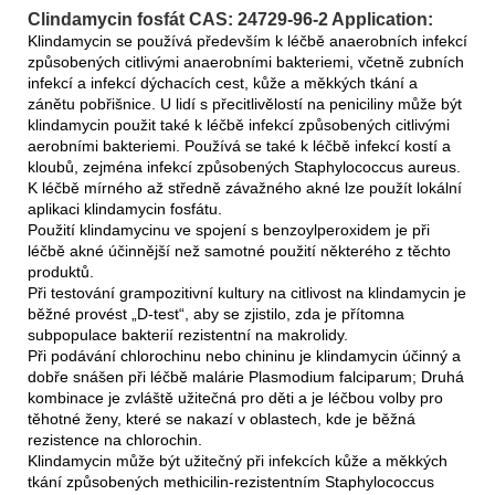
Clindamycin fosfát CAS: 24729-96-2 Application:
Klindamycin se používá především k léčbě anaerobních infekcí
způsobených citlivými anaerobními bakteriemi, včetně zubních
infekcí a infekcí dýchacích cest, kůže a měkkých tkání a
zánětu pobřišnice. U lidí s přecitlivělostí na peniciliny může být
klindamycin použit také k léčbě infekcí způsobených citlivými
aerobními bakteriemi. Používá se také k léčbě infekcí kostí a
kloubů, zejména infekcí způsobených Staphylococcus aureus.
K léčbě mírného až středně závažného akné lze použít lokální
aplikaci klindamycin fosfátu.
Použití klindamycinu ve spojení s benzoylperoxidem je při
léčbě akné účinnější než samotné použití některého z těchto
produktů.
Při testování grampozitivní kultury na citlivost na klindamycin je
běžné provést „D-test“, aby se zjistilo, zda je přítomna
subpopulace bakterií rezistentní na makrolidy.
Při podávání chlorochinu nebo chininu je klindamycin účinný a
dobře snášen při léčbě malárie Plasmodium falciparum; Druhá
kombinace je zvláště užitečná pro děti a je léčbou volby pro
těhotné ženy, které se nakazí v oblastech, kde je běžná
rezistence na chlorochin.
Klindamycin může být užitečný při infekcích kůže a měkkých
tkání způsobených methicilin-rezistentním Staphylococcus