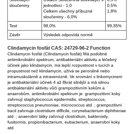
sloučeniny
jednotlivci - 1,0
0,5%
Celkem všechny příbuzné
1,8%
sloučeniny - 6,0%
Test
98,0%
99,35%
Závěr
Výsledek odpovídá normě
Clindamycin fosfát CAS: 24729-96-2 Function
Clindamycin fosfát (Cilindamycin fosfát) Má podobné
antimikrobiální spektrum, antibakteriální aktivitu a léčebný
účinek jako klindamycin, má lepší rozpustnost v tucích a
propustnost než klindamycin, užívá se perorálně nebo
intramuskulárně a intravenózně. Ve srovnání s linkomycinem
je antibakteriální účinek 4 až 8krát silnější a má silnou
antibakteriální aktivitu vůči grampozitivním kokům a
anaerobům, antimikrobiální spektrum je: grampozitivní koky
zahrnují staphylococcus epidermidis, streptococcus,
streptococcus pneumoniae, micrococcus atd .; grampozitivní
bacil zahrnuje clostridium difficile, corynebacterium diphtheriae
atd .; anaerobní látky zahrnují clostridium, bakteroidy,
fusitormis, propionibacterium, eubacterium, anaerobní koky
atd.